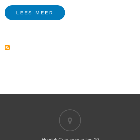
LEES MEER
OVER
DAFNA
RAHMINOV
Hendrik Conscienceplein 20