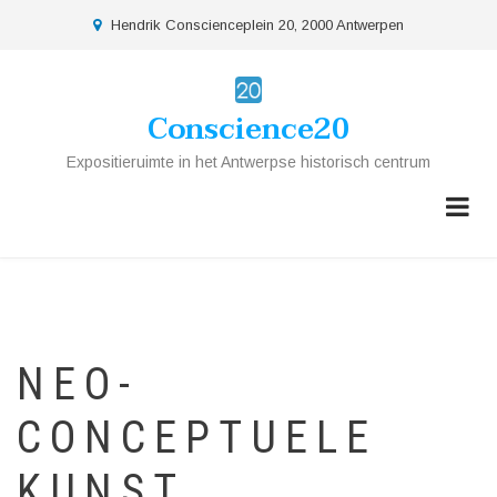
Overslaan
location
Hendrik Conscienceplein 20, 2000 Antwerpen
en
naar
de
Conscience20
inhoud
gaan
Expositieruimte in het Antwerpse historisch centrum
NEO-
CONCEPTUELE
KUNST