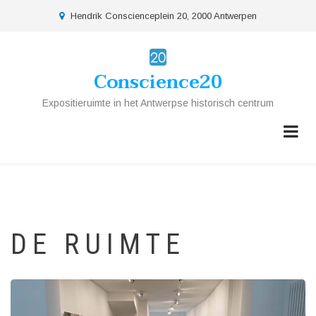
Overslaan
location
Hendrik Conscienceplein 20, 2000 Antwerpen
en
naar
de
Conscience20
inhoud
gaan
Expositieruimte in het Antwerpse historisch centrum
DE RUIMTE