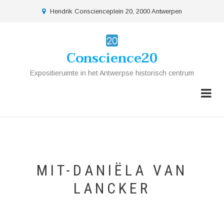
Overslaan
location
Hendrik Conscienceplein 20, 2000 Antwerpen
en
naar
de
Conscience20
inhoud
gaan
Expositieruimte in het Antwerpse historisch centrum
MIT-DANIËLA VAN
LANCKER