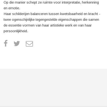
Op die manier schept ze ruimte voor interpretatie, herkenning
en emotie.
Haar schilderijen balanceren tussen kwetsbaarheid en kracht -
twee ogenschijnlijke tegengestelde eigenschappen die samen
de essentie vormen van haar artistieke werk en van haar
persoonlijkheid.
facebook
twitter
e
m
a
i
l