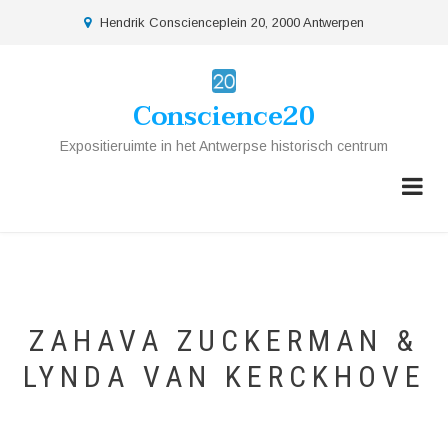
Overslaan
location
Hendrik Conscienceplein 20, 2000 Antwerpen
en
naar
de
Conscience20
inhoud
gaan
Expositieruimte in het Antwerpse historisch centrum
ZAHAVA ZUCKERMAN &
LYNDA VAN KERCKHOVE