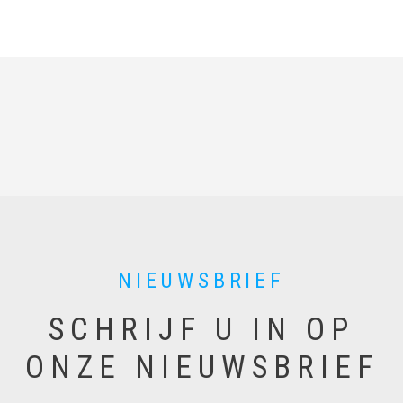
a
i
l
NIEUWSBRIEF
SCHRIJF U IN OP
ONZE NIEUWSBRIEF