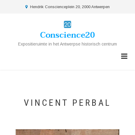
Overslaan
location
Hendrik Conscienceplein 20, 2000 Antwerpen
en
naar
de
Conscience20
inhoud
gaan
Expositieruimte in het Antwerpse historisch centrum
VINCENT PERBAL