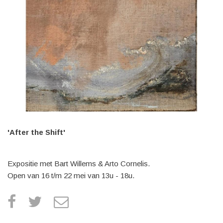
'After the Shift'
Expositie met Bart Willems & Arto Cornelis.
Open van 16 t/m 22 mei van 13u - 18u.
facebook
twitter
e
m