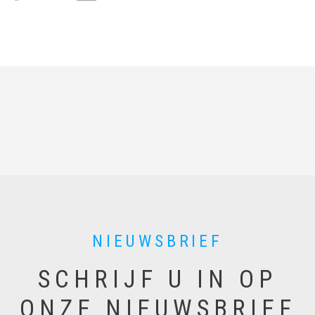
m
a
i
l
NIEUWSBRIEF
SCHRIJF U IN OP
ONZE NIEUWSBRIEF