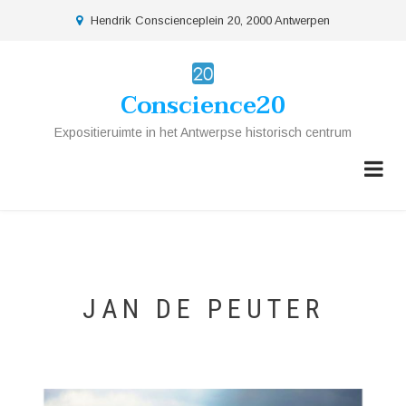
Overslaan
location
Hendrik Conscienceplein 20, 2000 Antwerpen
en
naar
de
Conscience20
inhoud
gaan
Expositieruimte in het Antwerpse historisch centrum
JAN DE PEUTER