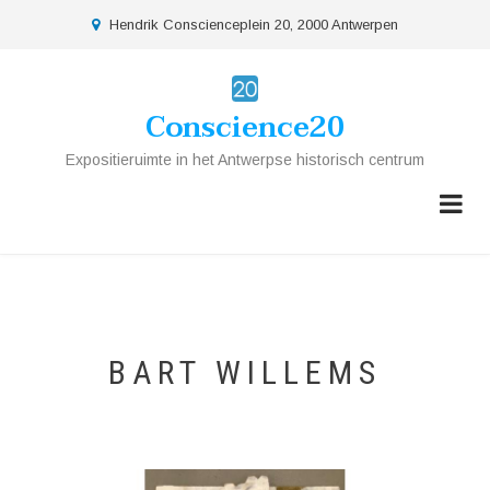
Overslaan
location
Hendrik Conscienceplein 20, 2000 Antwerpen
en
naar
de
Conscience20
inhoud
gaan
Expositieruimte in het Antwerpse historisch centrum
BART WILLEMS