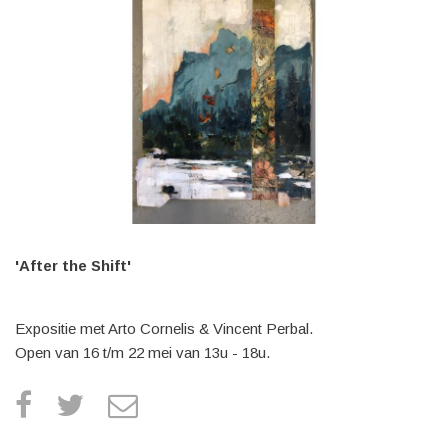
'After the Shift'
Expositie met Arto Cornelis & Vincent Perbal.
Open van 16 t/m 22 mei van 13u - 18u.
facebook
twitter
e
m