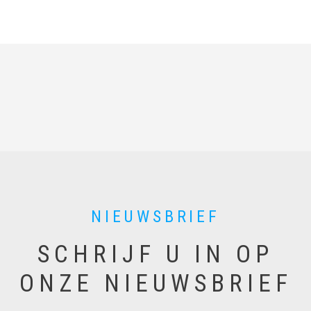
a
i
l
NIEUWSBRIEF
SCHRIJF U IN OP
ONZE NIEUWSBRIEF